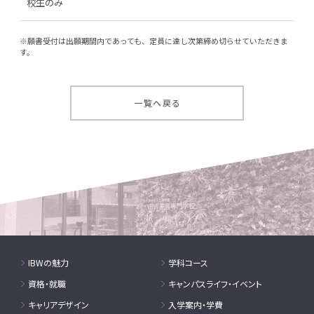
校生のみ
※願書受付は出願期間内であっても、定員に達し次第締め切らせていただきま
す。
一覧へ戻る
IBWの魅力
学科コース
資格・就職
キャンパスライフ・イベント
キャリアデザイン
入学案内・学費