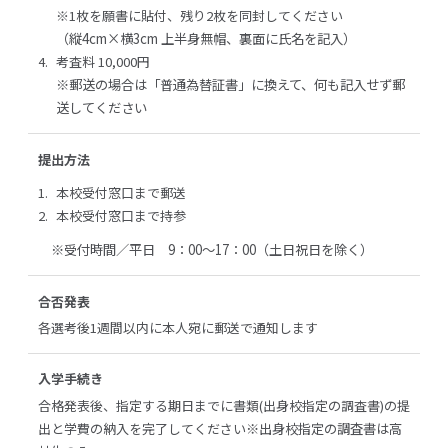
※1枚を願書に貼付、残り2枚を同封してください
（縦4cm×横3cm 上半身無帽、裏面に氏名を記入）
考査料 10,000円
※郵送の場合は「普通為替証書」に換えて、何も記入せず郵
送してください
提出方法
本校受付窓口まで郵送
本校受付窓口まで持参
※受付時間／平日 9：00～17：00（土日祝日を除く）
合否発表
各選考後1週間以内に本人宛に郵送で通知します
入学手続き
合格発表後、指定する期日までに書類(出身校指定の調査書)の提
出と学費の納入を完了してください
※出身校指定の調査書は高