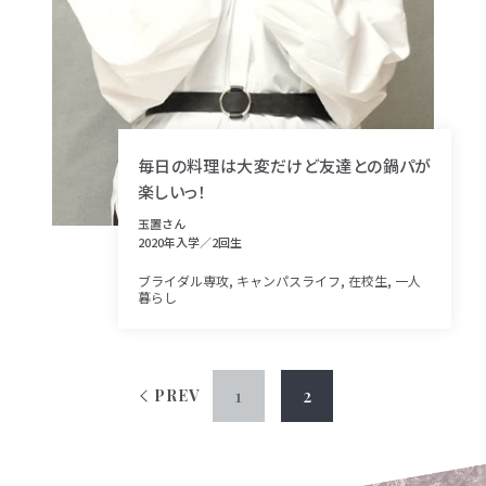
毎日の料理は大変だけど友達との鍋パが
楽しいっ！
玉置さん
2020年入学／2回生
ブライダル専攻, キャンパスライフ, 在校生, 一人
暮らし
1
2
PREV